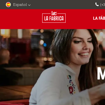
Español
(+3
LA FÁ
M