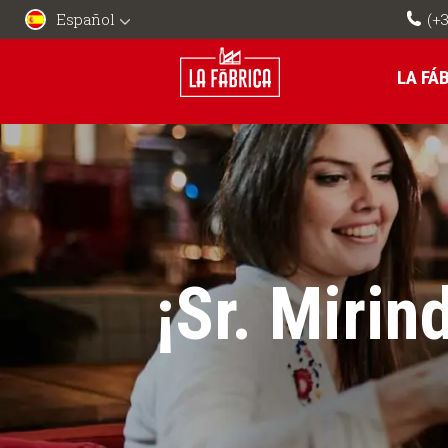
Español
(+3
LA FÁ
¡Sr. Mirin