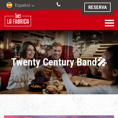
Español
RESERVA
Twenty Century Band🎤