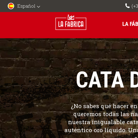
Español
(+3
LA FÁ
CATA 
¿No sabes
qué hacer e
queremos todas las nar
nuestra inigualable
cat
auténtico oro líquido. U
e