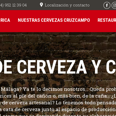
Localización y contacto
4) 952 12 39 04
BRICA
NUESTRAS CERVEZAS CRUZCAMPO
RESTAU
DE CERVEZA Y 
n Málaga
? Ya te lo decimos nosotros… Queda proh
ices al pie del cañón o, más bien, de la caña… ¿L
a de cerveza
artesanal? Lo tenemos todo pensado
na
cata de cerveza
junto al espacio de producción
l aroma que se desprende durante su elaboració