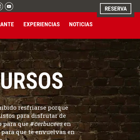
RESERVA
RANTE
EXPERIENCIAS
NOTICIAS
CURSOS
ibido resfriarse porque
istos para disfrutar de
 para que #
cerbucees
en
 para que te envuelvas en
n.