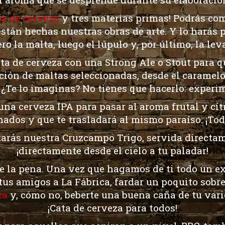
os de cerveza
y tres materias primas! Podrás com
stán hechas nuestras obras de arte. Y lo harás 
ro la malta, luego el lúpulo y, por último, la lev
ta de cerveza
con una Strong Ale o Stout para q
ión de maltas seleccionadas, desde el caramelo,
. ¿Te lo imaginas? No tienes que hacerlo: experi
 una
cerveza
IPA para pasar al aroma frutal y cí
nados y que te trasladará al mismo paraíso. ¡Todo
atarás nuestra Cruzcampo Trigo, servida directam
¡directamente desde el cielo a tu paladar!
 la pena. Una vez que hagamos de ti todo un exp
 tus amigos a La Fábrica, fardar un poquito sobre
za
y, cómo no, beberte una buena caña de tu vari
¡
Cata de cerveza
para todos!