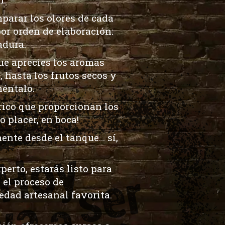
parar los olores de cada
por orden de elaboración:
adura.
ue aprecies los aromas
 hasta los frutos secos y
méntalo.
trico que proporcionan los
 placer, en boca!
ente desde el tanque… sí,
erto, estarás listo para
 el proceso de
edad artesanal favorita.