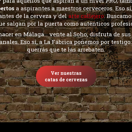
 y para aquellos que aspiran a un nivel
PRO
, tam
ertos
a aspirantes a maestros cerveceros. Eso sí
antes de la cerveza y del
arte callejero
. Buscamo
ue salgan por la puerta como auténticos profesio
hacer en Málaga
… vente al Soho, disfruta de sus
anales. Eso sí, a La Fábrica ponemos por testigo:
querrás que te las arrebaten.
Ver nuestras
catas de cervezas