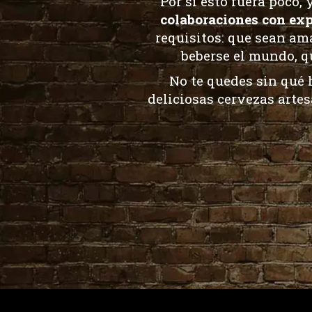
Por si esto fuera poco,
colaboraciones con exp
requisitos: que sean am
beberse el mundo, q
No te quedes sin
qué 
deliciosas
cerveza
s artes