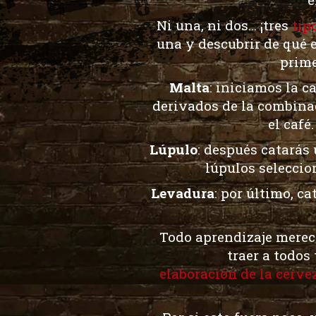
Ni una, ni dos… ¡tres
tip
una y descubrir de qué e
prime
Malta
: iniciamos la
ca
derivados de la combinac
el café
Lúpulo
: después
cata
rás
lúpulos seleccio
Levadura
: por último, c
Todo aprendizaje merece
traer a todos
elaboración de la cerve