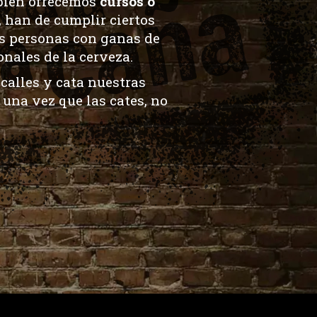
bién ofrecemos
cursos o
, han de cumplir ciertos
s personas
con ganas de
nales de la cerveza.
 calles y
cata
nuestras
 una vez que las cates, no