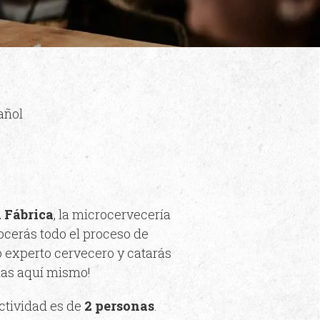
añol
 Fábrica
, la microcervecería
cerás todo el proceso de
 experto cervecero y catarás
das aquí mismo!
actividad es de
2
personas
.