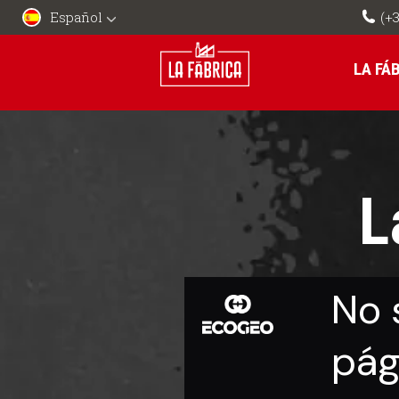
Español
(+3
LA FÁ
L