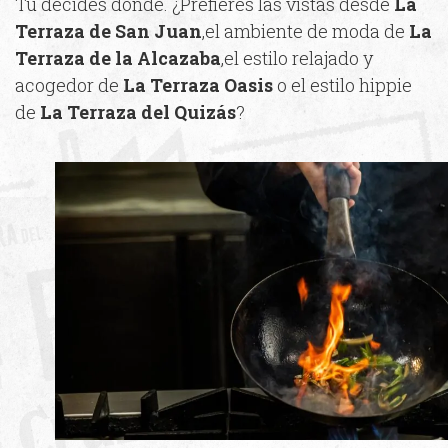
Tú decides dónde. ¿Prefieres las vistas desde
La
Terraza de San Juan
,el ambiente de moda de
La
Terraza de la Alcazaba
,el estilo relajado y
acogedor de
La Terraza Oasis
o el estilo hippie
de
La Terraza del Quizás
?